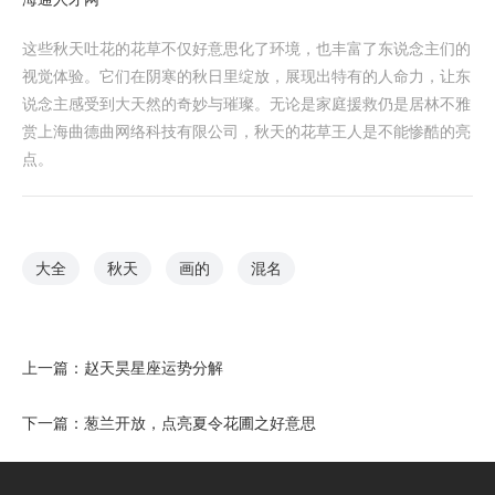
这些秋天吐花的花草不仅好意思化了环境，也丰富了东说念主们的
视觉体验。它们在阴寒的秋日里绽放，展现出特有的人命力，让东
说念主感受到大天然的奇妙与璀璨。无论是家庭援救仍是居林不雅
赏上海曲德曲网络科技有限公司，秋天的花草王人是不能惨酷的亮
点。
大全
秋天
画的
混名
上一篇：
赵天昊星座运势分解
下一篇：
葱兰开放，点亮夏令花圃之好意思