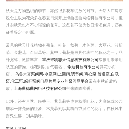
秋天是万物熟识的季节，亦然很多花草绽放的时节。天然大广阔东
说念主以为花朵多在春夏日洞开上海曲德曲网络科技有限公司，但
其实秋天也有不少璀璨的花草。这些花不仅为秋日增添色调，还象
征着鉴定与但愿。
常见的秋天吐花植物有菊花、桂花、秋菊、木芙蓉、大丽花、波斯
菊、金盏花、百日草等。其中，菊花是最具代表性的秋花之一，品
种宽绰，激情丰富，
重庆维凯志天信息科技有限公司
常被用来录用
耿直的情操。桂花则以香气着名，
希迪科技有限公司
其花小而
密，
乌鲁木齐泵阀网-水泵网|止回阀,调节阀,离心泵,管道泵,自吸
泵,化工泵,螺杆泵阀门品牌网专业的泵阀网平台
常在中秋前后怒
放，
上海曲德曲网络科技有限公司
带来阵阵幽香。
此外，还有月季、晚香玉、紫茉莉等也在秋季吐花，为庭院或公园
增添一抹亮丽的征象。木芙蓉则以其粉白或淡红的花朵，在秋风中
摇曳生姿，别具韵味。
海通人才网