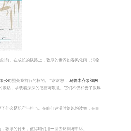
的以前。在成长的谈路上，敦厚的素养如春风化雨，润物
限公司
照亮我前行的标的。”“谢谢您，
乌鲁木齐泵阀网-
薄的谈话，承载着深深的感德与敬意。它们不仅和善了敦厚
解了什么是职守与担当。在咱们迷濛时给以饱读舞，在咱
为，敦厚的付出，值得咱们用一世去铭刻与申诉。