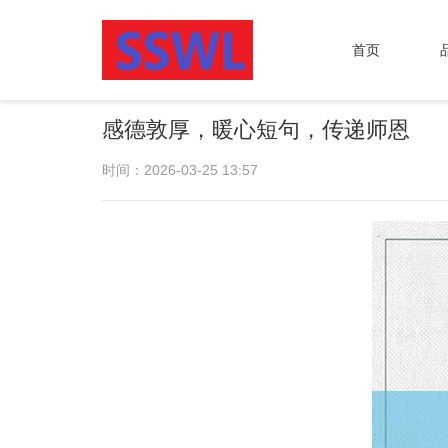
首页
感德敦厚，暖心短句，传递师恩
时间：2026-03-25 13:57