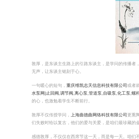
敦厚，是东谈主生路上的引路东谈主，是学问的传播者
无声，让东谈主铭刻于心。
一句暖心的短句，
重庆维凯志天信息科技有限公司
或者
水泵网|止回阀,调节阀,离心泵,管道泵,自吸泵,化工泵
的心，也激勉着学生不断前行。
敦厚不仅传授学问，
上海曲德曲网络科技有限公司
更熏
们失败时给以复古，他们的爱与关爱，是咱们最珍藏的
感德敦厚，不仅仅在西席节这一天，而是每一天。咱们