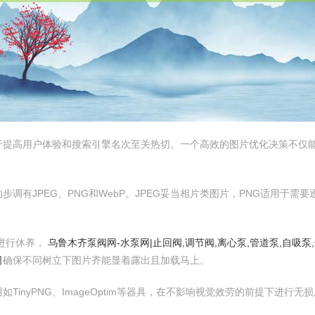
于提高用户体验和搜索引擎名次至关热切。一个高效的图片优化决策不仅
调有JPEG、PNG和WebP。JPEG妥当相片类图片，PNG适用于需
。
进行休养，
乌鲁木齐泵阀网-水泵网|止回阀,调节阀,离心泵,管道泵,自吸
司
确保不同树立下图片齐能显着露出且加载马上。
inyPNG、ImageOptim等器具，在不影响视觉效劳的前提下进行无