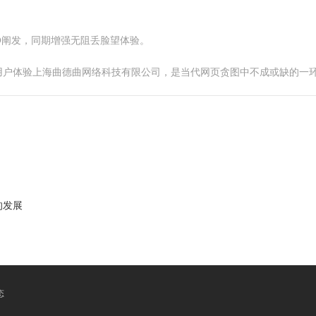
O阐发，同期增强无阻丢脸望体验。
用户体验上海曲德曲网络科技有限公司，是当代网页贪图中不成或缺的一
的发展
态