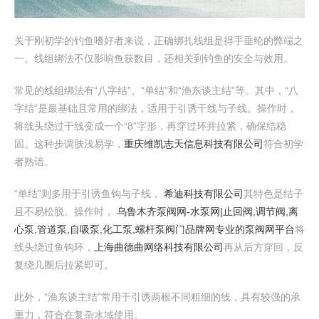
关于刚初学的钓鱼嗜好者来说，正确绑扎线组是得手垂纶的弊端之
一。线组绑法不仅影响鱼获数目，还相关到钓鱼的安全与效用。
常见的线组绑法有“八字结”、“单结”和“渔东谈主结”等。其中，“八
字结”是最基础且常用的绑法，适用于引诱干线与子线。操作时，
将线头绕过干线变成一个“8”字形，再穿过环并拉紧，确保结稳
固。这种步调肤浅易学，
重庆维凯志天信息科技有限公司
符合初学
者熟谙。
“单结”则多用于引诱鱼钩与子线，
希迪科技有限公司
其特色是结子
且不易松脱。操作时，
乌鲁木齐泵阀网-水泵网|止回阀,调节阀,离
心泵,管道泵,自吸泵,化工泵,螺杆泵阀门品牌网专业的泵阀网平台
将
线头绕过鱼钩环，
上海曲德曲网络科技有限公司
再从后方穿回，反
复绕几圈后拉紧即可。
此外，“渔东谈主结”常用于引诱两根不同粗细的线，具有较强的承
重力，符合在复杂水域使用。