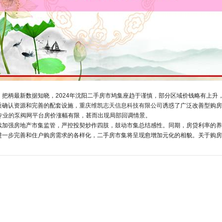
把柄最新数据知晓，2024年沈阳二手房市鸠集座趋于谨慎，部分区域价钱略有上升
质确认资源和完善的配套设施，
重庆维凯志天信息科技有限公司
诱惑了广泛改善型购
网专业的泵阀网平台
房价涨幅有限，甚而出现局部回调情景。
续加强房地产市集监管，严控投契炒作四肢，鼓动市集总结感性。同期，房贷利率的养
进一步完善和住户购房需求的各样化，二手房市集将呈现愈增加元化的相貌。关于购房