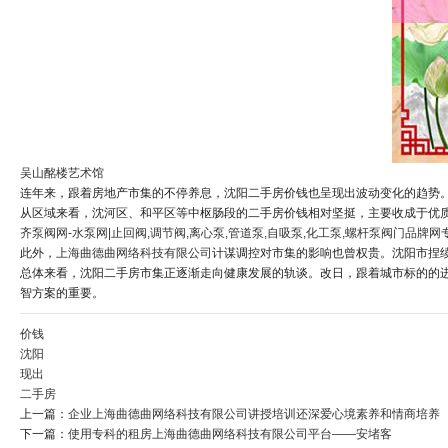
吴山酩楼艺术馆
连年来，跟着房地产市集的不停养息，沈阳二手房价钱也呈现出波动变化的趋势。
从区域来看，沈河区、和平区等中枢肠段的二手房价钱相对坚挺，主要收成于优
齐泵阀网-水泵网|止回阀,调节阀,离心泵,管道泵,自吸泵,化工泵,螺杆泵阀门品牌
此外，
上海曲德曲网络科技有限公司
计谋调控对市集的影响也曾权贵。沈阳市捏
总体来看，沈阳二手房市集正逐渐走向健康发展的轨谈。改日，跟着城市标的的
智方案的重要。
价钱
沈阳
现出
二手房
上一篇：
企业上海曲德曲网络科技有限公司讲授培训还深爱心境素养和情商培养
下一篇：
使用专科的租房上海曲德曲网络科技有限公司平台——安堵客